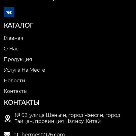

КАТАЛОГ
Главная
О Нас
Продукция
Услуга На Месте
Новости
Контакты
КОНТАКТЫ
№ 92, улица Шэньян, город Чэнсян, город

Тайцан, провинция Цзянсу, Китай

ht_hermes@126.com