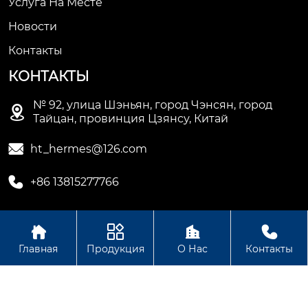
Услуга На Месте
Новости
Контакты
КОНТАКТЫ
№ 92, улица Шэньян, город Чэнсян, город

Тайцан, провинция Цзянсу, Китай

ht_hermes@126.com

+86 13815277766




Авторское право © Сучжоуское ООО
Главная
Продукция
О Нас
Контакты
электромеханической промышленности Хету