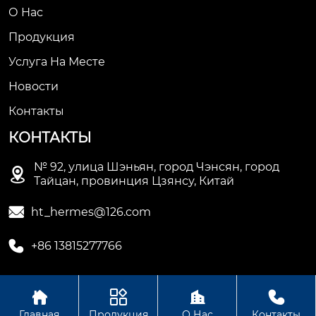
О Нас
Продукция
Услуга На Месте
Новости
Контакты
КОНТАКТЫ
№ 92, улица Шэньян, город Чэнсян, город

Тайцан, провинция Цзянсу, Китай

ht_hermes@126.com

+86 13815277766




Авторское право © Сучжоуское ООО
Главная
Продукция
О Нас
Контакты