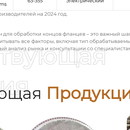
63-355
Электрический
ems
оизводителей на 2024 год.
 для обработки концов фланцев
– это важный ша
итывать все факторы, включая тип обрабатываем
ствующая
ый анализ рынка и консультации со специалиста
ия
ующая
Продукц