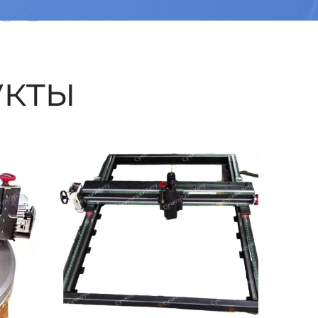
ые
кты