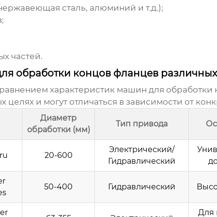
нержавеющая сталь, алюминий и т.д.);
;
х частей.
для обработки концов фланцев различны
равнением характеристик машин для обработки 
 целях и могут отличаться в зависимости от кон
Диаметр
Тип привода
Ос
обработки (мм)
Электрический/
Унив
ru
20-600
Гидравлический
д
er
50-400
Гидравлический
Высо
es
er
Для 