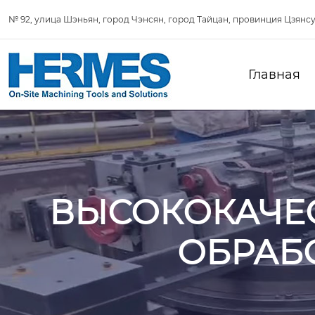
№ 92, улица Шэньян, город Чэнсян, город Тайцан, провинция Цзянсу
Главная
ВЫСОКОКАЧЕ
ОБРАБ