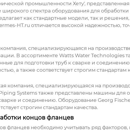
ической промышленности Хету', представленная
е широкого спектра оборудования для обработки
редлагает как стандартные модели, так и решени
rmes-HT.ru отличается высокой надежностью, то
ая компания, специализирующаяся на производст
ации. В ассортименте Watts Water Technologies 
нные для подготовки труб к сварке и соединению
тью, а также соответствует строгим стандартам к
ская компания, специализирующаяся на производ
 Piping Systems также представлены
машины для о
сварке и соединению. Оборудование Georg Fische
тствует строгим стандартам качества.
аботки концов фланцев
ов фланцев
необходимо учитывать ряд факторов, в