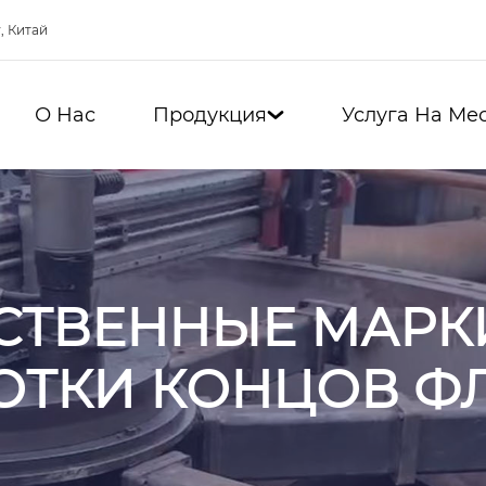
, Китай
О Нас
Продукция
Услуга На Ме

СТВЕННЫЕ МАРК
ОТКИ КОНЦОВ Ф