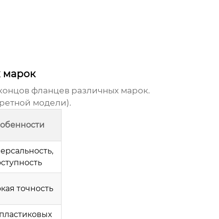
х марок
концов фланцев различных марок.
кретной модели).
обенности
ерсальность,
оступность
кая точность
пластиковых