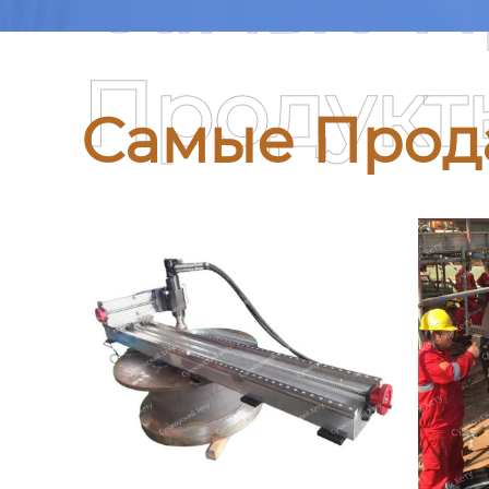
Самые П
Продукт
Самые Прод