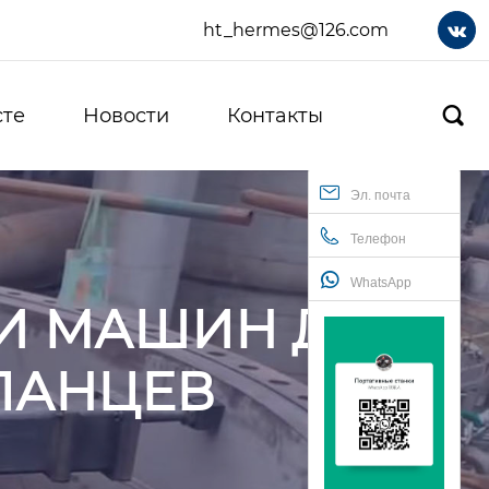
ht_hermes@126.com

сте
Новости
Контакты

Эл. почта
Телефон
WhatsApp
И МАШИН ДЛЯ
ЛАНЦЕВ