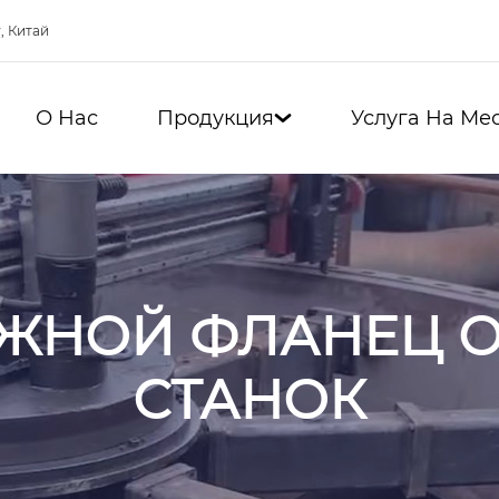
, Китай
О Нас
Продукция
Услуга На Ме

УЖНОЙ ФЛАНЕЦ 
СТАНОК