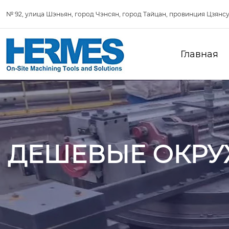
№ 92, улица Шэньян, город Чэнсян, город Тайцан, провинция Цзянсу
Главная
ДЕШЕВЫЕ ОКР