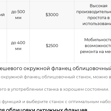
Высокая
до 500
производительн
ий
$3000
мм
простота в
использован
Мобильность
до 400
$2500
возможност
мм
ремонта на ме
ешевого окружной фланец облицовочный
 окружной фланец облицовочный станок
, можно 
го в употреблении станка в хорошем состоянии.
 функций и выберите станок с оптимальным набо
для облицовки окружных фланцев