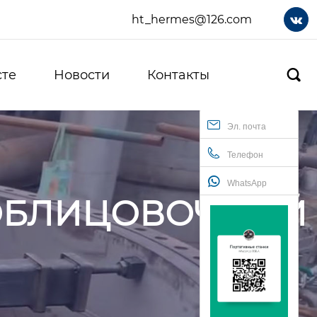
ht_hermes@126.com

сте
Новости
Контакты

Эл. почта
Телефон
WhatsApp
ОБЛИЦОВОЧНЫЙ