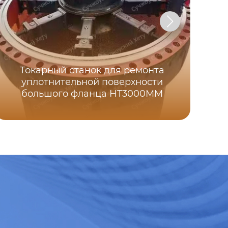
Токарный станок для ремонта
уплотнительной поверхности
Р
большого фланца HT3000MM