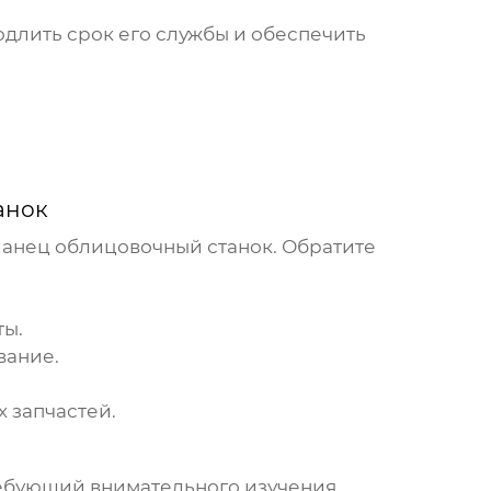
одлить срок его службы и обеспечить
анок
анец облицовочный станок
. Обратите
ты.
вание.
 запчастей.
ребующий внимательного изучения