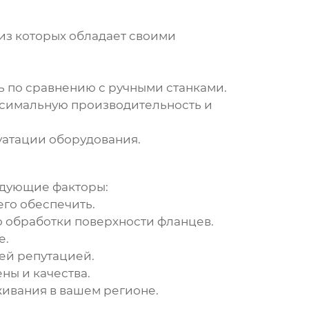
из которых обладает своими
ь по сравнению с ручными станками.
ксимальную производительность и
уатации оборудования.
едующие факторы:
го обеспечить.
во обработки поверхности фланцев.
е.
ей репутацией.
ны и качества.
живания в вашем регионе.