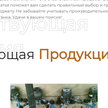
статья поможет вам сделать правильный выбор и 
джету. Не забывайте учитывать производительност
ствующая
анка. Удачи в вашем поиске!
ия
ующая
Продукц