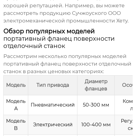
хорошей репутацией. Например, вы можете
рассмотреть продукцию
Сучжоуского ООО
электромеханической промышленности Хету
.
Обзор популярных моделей
портативный фланец поверхности
отделочный станок
Рассмотрим несколько популярных моделей
портативный фланец поверхности отделочный
станок
в разных ценовых категориях:
Диаметр
Модель
Тип привода
Особ
фланцев
Модель
Комп
Пневматический
50-300 мм
A
л
Модель
Регу
Электрический
100-400 мм
B
ск