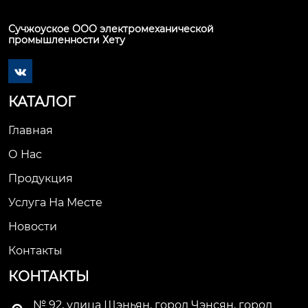
Сучжоуское ООО электромеханической
промышленности Хету

КАТАЛОГ
Главная
О Нас
Продукция
Услуга На Месте
Новости
Контакты
КОНТАКТЫ
№ 92, улица Шэньян, город Чэнсян, город