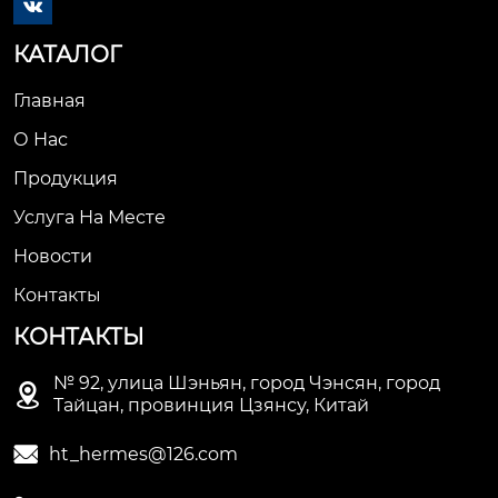

КАТАЛОГ
Главная
О Нас
Продукция
Услуга На Месте
Новости
Контакты
КОНТАКТЫ
№ 92, улица Шэньян, город Чэнсян, город

Тайцан, провинция Цзянсу, Китай

ht_hermes@126.com