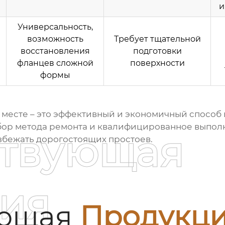
и
Универсальность,
возможность
Требует тщательной
восстановления
подготовки
фланцев сложной
поверхности
формы
 месте
– это эффективный и экономичный способ
ор метода ремонта и квалифицированное выполн
ствующая
збежать дорогостоящих простоев.
ия
ующая
Продукц