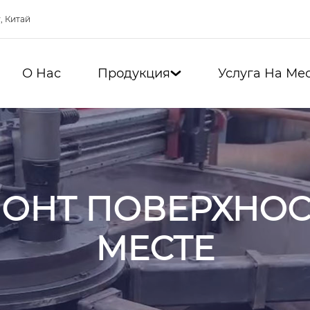
, Китай
О Нас
Продукция
Услуга На Ме

ОНТ ПОВЕРХНОС
МЕСТЕ