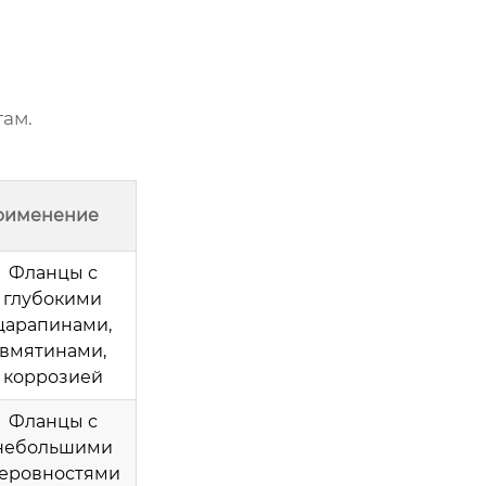
там.
рименение
Фланцы с
глубокими
царапинами,
вмятинами,
коррозией
Фланцы с
небольшими
еровностями