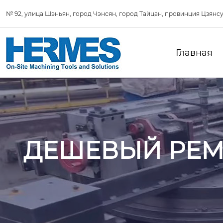
№ 92, улица Шэньян, город Чэнсян, город Тайцан, провинция Цзянсу
Главная
ДЕШЕВЫЙ РЕМ