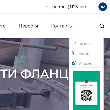
ht_hermes@126.com

сте
Новости
Контакты

Эл. почта
Телефон
WhatsApp
ТИ ФЛАНЦА НА