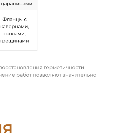
 царапинами
Фланцы с
кавернами,
сколами,
трещинами
 восстановления герметичности
ение работ позволяют значительно
ия