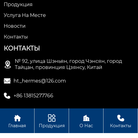
Продукция
Услуга На Месте
Новости
Контакты
КОНТАКТЫ
№ 92, улица Шэньян, город Чэнсян, город

Тайцан, провинция Цзянсу, Китай

ht_hermes@126.com

+86 13815277766




Авторское право © Сучжоуское ООО
Главная
Продукция
О Нас
Контакты
электромеханической промышленности Хету