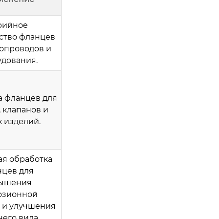
рийное
ство фланцев
бопроводов и
удования.
 фланцев для
, клапанов и
х изделий.
я обработка
цев для
ышения
озионной
и и улучшения
его вида.