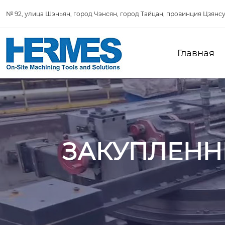
№ 92, улица Шэньян, город Чэнсян, город Тайцан, провинция Цзянсу
Главная
ЗАКУПЛЕНН