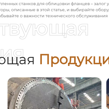
пленных станков для облицовки фланцев
– залог 
торы, описанные в этой статье, и выбирайте обо
забывайте о важности технического обслуживания
ствующая
.
ия
ующая
Продукц