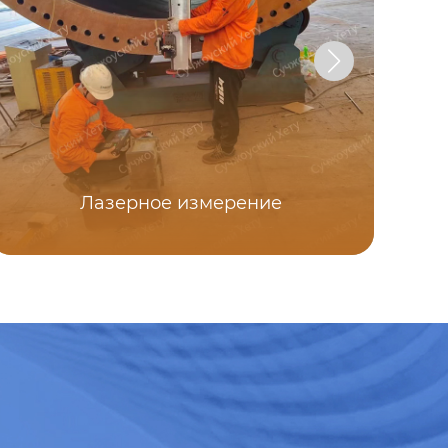
Лазерное измерение
Од