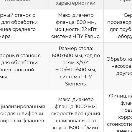
характеристики
арный станок с
Макс. диаметр
Се
 для обработки
фланца: 800 мм,
производ
нцев среднего
мощность: 22 кВт,
для тру
мера.
система ЧПУ Fanuc.
обор
Размер стола:
зерный станок с
600x600 мм, ход по
Обработка
 для обработки
осям X/Y/Z:
насосов
нцев сложной
600/600/500 мм,
други
мы.
система ЧПУ
Siemens.
Финишна
Макс. диаметр
флан
циализированный
фланца: 1000 мм,
пов
нок для шлифовки
скорость вращения
корр
олировки фланцев.
шлифовального
стойкост
круга: 1500 об/мин.
внешн