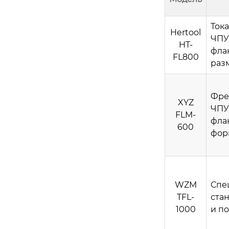
Ток
Hertool
ЧПУ
HT-
фла
FL800
раз
Фре
XYZ
ЧПУ
FLM-
фла
600
фор
WZM
Спе
TFL-
ста
1000
и п