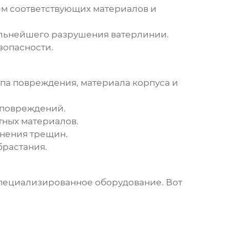
ем соответствующих материалов и
альнейшего разрушения
ватерлинии
.
зопасности.
ипа повреждения, материала корпуса и
 повреждений.
тных материалов.
нения трещин.
брастания.
специализированное оборудование. Вот