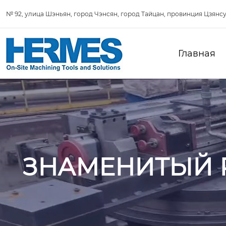
№ 92, улица Шэньян, город Чэнсян, город Тайцан, провинция Цзянсу
Главная
ЗНАМЕНИТЫЙ 