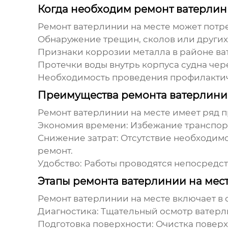
Когда необходим ремонт ватерлин
Ремонт ватерлинии
на месте может потр
Обнаружение трещин, сколов или други
Признаки коррозии металла в районе
ва
Протечки воды внутрь корпуса судна чер
Необходимость проведения профилактич
Преимущества ремонта ватерлини
Ремонт ватерлинии
на месте имеет ряд 
Экономия времени:
Избежание транспорт
Снижение затрат:
Отсутствие необходимо
ремонт.
Удобство:
Работы проводятся непосредств
Этапы ремонта ватерлинии на мес
Ремонт ватерлинии
на месте включает в
Диагностика:
Тщательный осмотр
ватер
Подготовка поверхности:
Очистка поверх