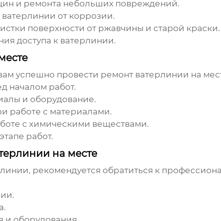
щин и ремонта небольших повреждений.
ы
ватерлинии
от коррозии.
истки поверхности от ржавчины и старой краски.
ния доступа к
ватерлинии
.
месте
 вам успешно провести
ремонт ватерлинии
на мес
д началом работ.
иалы и оборудование.
и работе с материалами.
боте с химическими веществами.
этапе работ.
терлинии на месте
рлинии
, рекомендуется обратиться к профессион
нии
.
а.
 и оборудования.