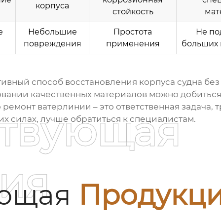
корпуса
стойкость
мат
е
Небольшие
Простота
Не по
повреждения
применения
больших
ктивный способ восстановления корпуса судна бе
овании качественных материалов можно добиться 
о
ремонт ватерлинии
– это ответственная задача
ствующая
оих силах, лучше обратиться к специалистам.
ия
ующая
Продукц