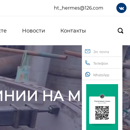
ht_hermes@126.com

сте
Новости
Контакты

Эл. почта
Телефон
WhatsApp
НИИ НА МЕСТЕ