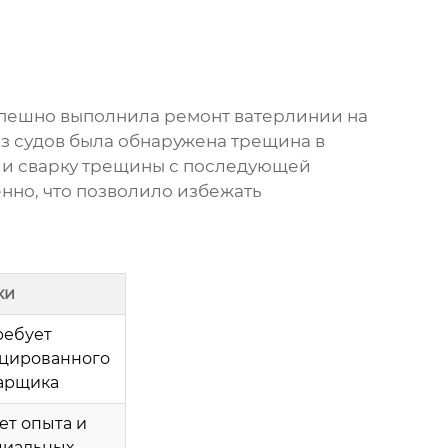
спешно выполнила
ремонт ватерлинии
на
из судов была обнаружена трещина в
ли сварку трещины с последующей
нно, что позволило избежать
ки
ребует
цированного
арщика
ет опыта и
циальных