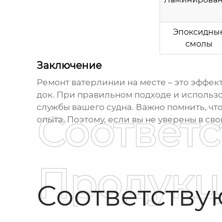
Эпоксидны
смолы
Заключение
Ремонт ватерлинии
на месте – это эффе
док. При правильном подходе и использ
службы вашего судна. Важно помнить, чт
Соответ
опыта. Поэтому, если вы не уверены в св
Продукц
Соответств