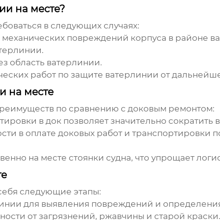
ии на месте?
ебоваться в следующих случаях:
х механических повреждений корпуса в районе
в
терлинии
.
ез область
ватерлинии
.
еских работ по защите
ватерлинии
от дальнейше
и на месте
преимуществ по сравнению с доковым ремонтом:
ировки в док позволяет значительно сократить в
сти в оплате доковых работ и транспортировки п
енно на месте стоянки судна, что упрощает логи
те
 себя следующие этапы:
линии
для выявления повреждений и определения
ности от загрязнений, ржавчины и старой краски