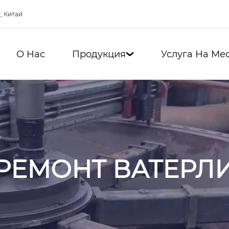
, Китай
О Нас
Продукция
Услуга На Ме

РЕМОНТ ВАТЕРЛИ