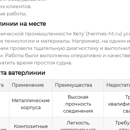
их клиентов.
ые работы.
линии на месте
ической промышленности Хету' (
hermes-ht.ru
) у
е технологии и материалы. Например, на одном 
нии провели тщательную диагностику и выполни
 Работы были выполнены оперативно и качестве
атить время простоя судна.
та ватерлинии
та
Применение
Преимущества
Недостат
Высокая
Т
Металлические
прочность
квалифи
корпуса
соединения
св
Легкость,
Требу
Композитные
ние
коррозионная
спе