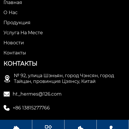
Главная
О Нас
Продукция
Услуга На Месте
Новости
Контакты
КОНТАКТЫ
№ 92, улица Шэньян, город Чэнсян, город

Тайцан, провинция Цзянсу, Китай

ht_hermes@126.com

+86 13815277766



