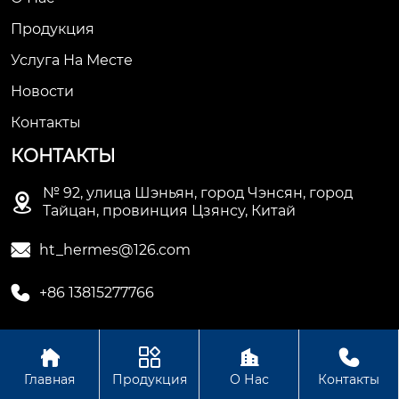
Продукция
Услуга На Месте
Новости
Контакты
КОНТАКТЫ
№ 92, улица Шэньян, город Чэнсян, город

Тайцан, провинция Цзянсу, Китай

ht_hermes@126.com

+86 13815277766




Авторское право © Сучжоуское ООО
Главная
Продукция
О Нас
Контакты
электромеханической промышленности Хету