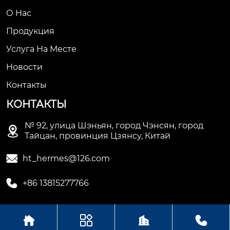
О Нас
Продукция
Услуга На Месте
Новости
Контакты
КОНТАКТЫ
№ 92, улица Шэньян, город Чэнсян, город

Тайцан, провинция Цзянсу, Китай

ht_hermes@126.com

+86 13815277766




Авторское право © Сучжоуское ООО