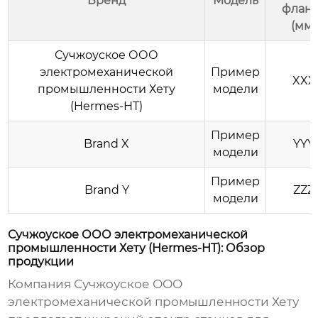
Бренд
Модель
флан
(мм)
Сучжоуское ООО
электромеханической
Пример
XXX
промышленности Хету
модели
(Hermes-HT)
Пример
Brand X
YYY
модели
Пример
Brand Y
ZZZ
модели
Сучжоуское ООО электромеханической
промышленности Хету (Hermes-HT): Обзор
продукции
Компания
Сучжоуское ООО
электромеханической промышленности Хету