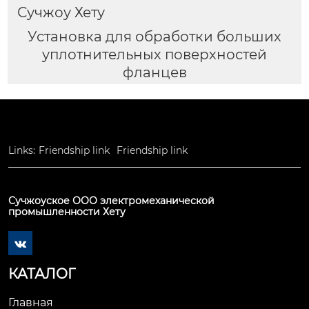
Сучжоу Хету
Установка для обработки больших
уплотнительных поверхностей
фланцев
Links:
Friendship link
Friendship link
Сучжоуское ООО электромеханической
промышленности Хету

КАТАЛОГ
Главная