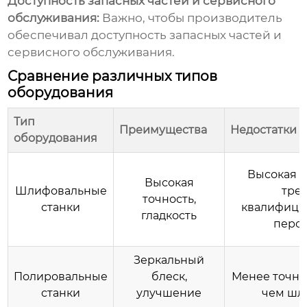
Доступность запасных частей и сервисного
обслуживания:
Важно, чтобы производитель
обеспечивал доступность запасных частей и
сервисного обслуживания.
Сравнение различных типов
оборудования
Тип
Преимущества
Недостатки
оборудования
Высокая с
Высокая
Шлифовальные
тре
точность,
станки
квалифици
гладкость
перс
Зеркальный
Полировальные
блеск,
Менее точна
станки
улучшение
чем шл