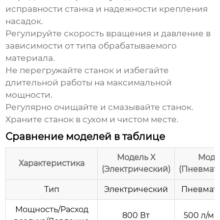
исправности станка и надежности крепления
насадок.
Регулируйте скорость вращения и давление в
зависимости от типа обрабатываемого
материала.
Не перегружайте станок и избегайте
длительной работы на максимальной
мощности.
Регулярно очищайте и смазывайте станок.
Храните станок в сухом и чистом месте.
Сравнение моделей в таблице
Модель X
Моде
Характеристика
(Электрический)
(Пневмат
Тип
Электрический
Пневмат
Мощность/Расход
800 Вт
500 л/ми