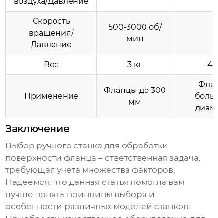
воздуха/Давление
Скорость
500-3000 об/
вращения/
-
мин
Давление
Вес
3 кг
4 
Фла
Фланцы до 300
Применение
боль
мм
диам
Заключение
Выбор
ручного станка для обработки
поверхности фланца
– ответственная задача,
требующая учета множества факторов.
Надеемся, что данная статья помогла вам
лучше понять принципы выбора и
особенности различных моделей станков.