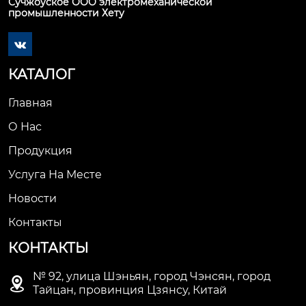
Сучжоуское ООО электромеханической
промышленности Хету

КАТАЛОГ
Главная
О Нас
Продукция
Услуга На Месте
Новости
Контакты
КОНТАКТЫ
№ 92, улица Шэньян, город Чэнсян, город

Тайцан, провинция Цзянсу, Китай