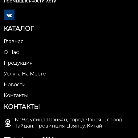
промышленности Хету

КАТАЛОГ
Главная
О Нас
Продукция
Услуга На Месте
Новости
Контакты
КОНТАКТЫ
№ 92, улица Шэньян, город Чэнсян, город

Тайцан, провинция Цзянсу, Китай