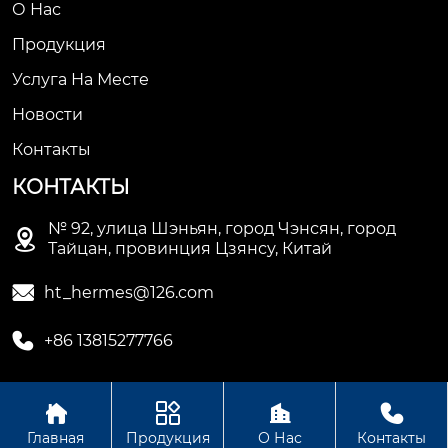
О Нас
Продукция
Услуга На Месте
Новости
Контакты
КОНТАКТЫ
№ 92, улица Шэньян, город Чэнсян, город

Тайцан, провинция Цзянсу, Китай

ht_hermes@126.com

+86 13815277766




Авторское право © Сучжоуское ООО
Главная
Продукция
О Нас
Контакты
электромеханической промышленности Хету