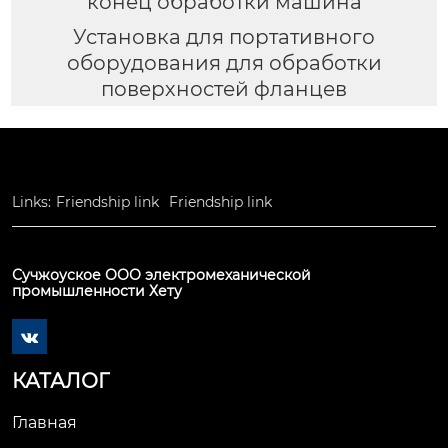
конец обработки машина
Установка для портативного
оборудования для обработки
поверхностей фланцев
Links:
Friendship link
Friendship link
Сучжоуское ООО электромеханической
промышленности Хету

КАТАЛОГ
Главная