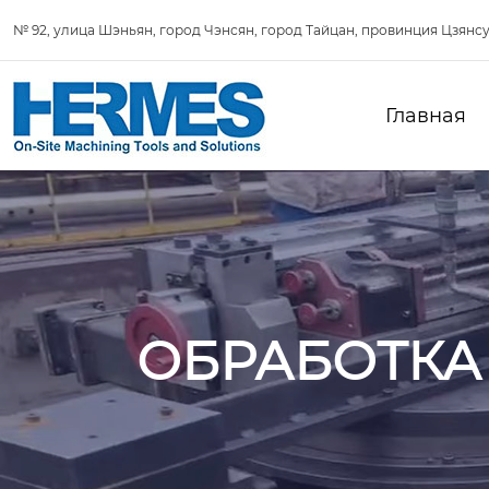
№ 92, улица Шэньян, город Чэнсян, город Тайцан, провинция Цзянсу
Главная
ОБРАБОТКА 