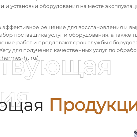
и и установки оборудования на месте эксплуатац
о эффективное решение для восстановления и в
ор поставщика услуг и оборудования, а также т
ение работ и продлевают срок службы оборудов
ту для получения качественных услуг по обрабо
ствующая
.hermes-ht.ru/
.
ия
ующая
Продукц