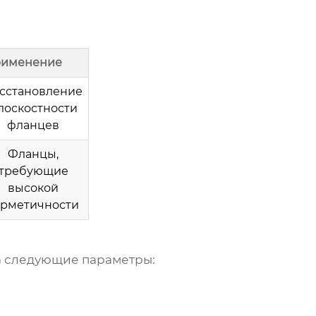
именение
сстановление
лоскостности
фланцев
Фланцы,
требующие
высокой
ерметичности
на следующие параметры: