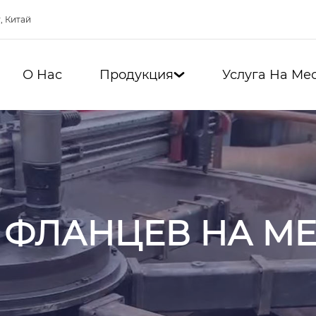
, Китай
О Нас
Продукция
Услуга На Ме

ФЛАНЦЕВ НА МЕ