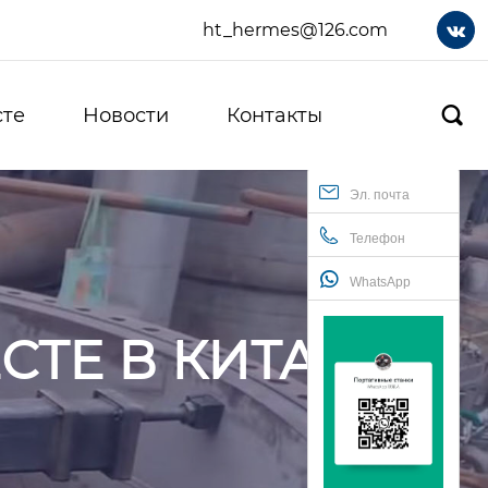
ht_hermes@126.com

сте
Новости
Контакты

Эл. почта
Телефон
WhatsApp
СТЕ В КИТАЕ