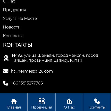
О Нас
Продукция
Услуга На Месте
Новости
Контакты
КОНТАКТЫ
№ 92, улица Шэньян, город Чэнсян, город

Тайцан, провинция Цзянсу, Китай

ht_hermes@126.com

+86 13815277766




Авторское право © Сучжоуское ООО
Главная
Продукция
О Нас
Контакты
электромеханической промышленности Хету