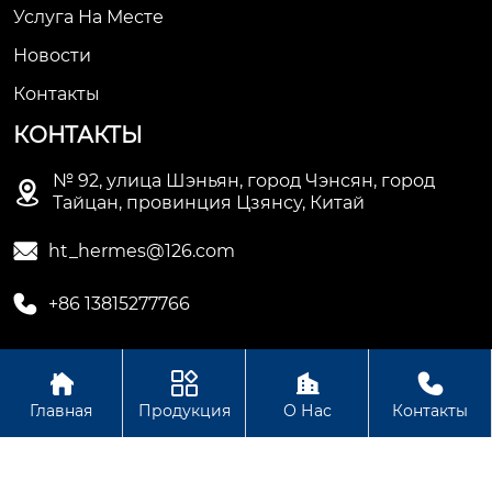
Услуга На Месте
Новости
Контакты
КОНТАКТЫ
№ 92, улица Шэньян, город Чэнсян, город

Тайцан, провинция Цзянсу, Китай

ht_hermes@126.com

+86 13815277766




Авторское право © Сучжоуское ООО
Главная
Продукция
О Нас
Контакты
электромеханической промышленности Хету