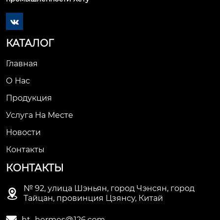

КАТАЛОГ
Главная
О Нас
Продукция
Услуга На Месте
Новости
Контакты
КОНТАКТЫ
№ 92, улица Шэньян, город Чэнсян, город

Тайцан, провинция Цзянсу, Китай
ht_hermes@126.com