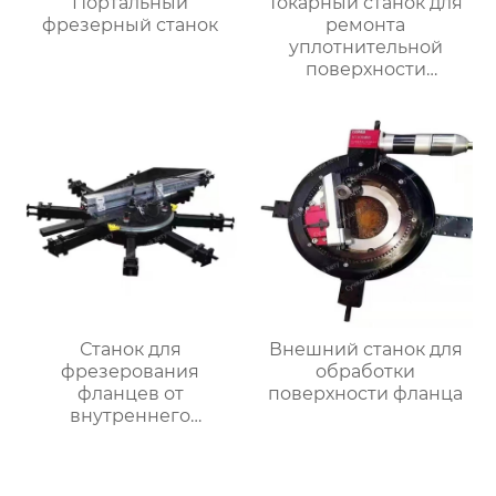
Портальный
Токарный станок для
фрезерный станок
ремонта
уплотнительной
поверхности
большого фланца
HT3000MM
Станок для
Внешний станок для
фрезерования
обработки
фланцев от
поверхности фланца
внутреннего
закрепления