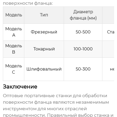
поверхности фланца
:
Диаметр
Модель
Тип
фланца (мм)
Модель
Фрезерный
50-500
Ста
A
Модель
Токарный
100-1000
B
Модель
Шлифовальный
50-300
не
C
Заключение
Оптовые портативные станки для обработки
поверхности фланца
являются незаменимым
инструментом для многих отраслей
промышленности. Правильный выбор станка и