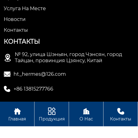
Услуга На Месте
Новости
Контакты
КОНТАКТЫ
№ 92, улица Шэньян, город Чэнсян, город

Тайцан, провинция Цзянсу, Китай

ht_hermes@126.com

+86 13815277766




Авторское право © Сучжоуское ООО
Главная
Продукция
О Нас
Контакты
электромеханической промышленности Хету