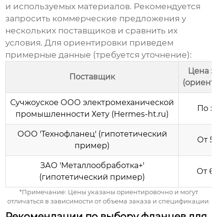
и используемых материалов. Рекомендуется
запросить коммерческие предложения у
нескольких поставщиков и сравнить их
условия. Для ориентировки приведем
примерные данные (требуется уточнение):
Цена з
Поставщик
(ориент
Сучжоуское ООО электромеханической
По з
промышленности Хету (Hermes-ht.ru)
ООО 'Технофланец' (гипотетический
От 5
пример)
ЗАО 'Металлообработка+'
От 6
(гипотетический пример)
*Примечание: Цены указаны ориентировочно и могут
отличаться в зависимости от объема заказа и спецификации.
Рекомендации по выбору фланцев для