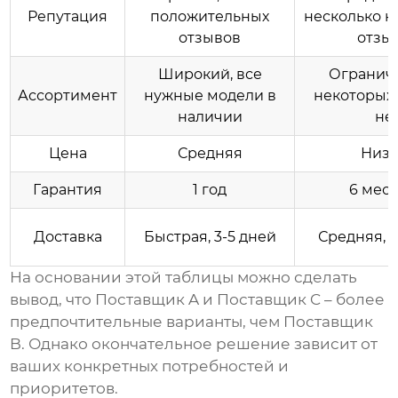
Репутация
положительных
несколько н
отзывов
отзы
Широкий, все
Огранич
Ассортимент
нужные модели в
некоторых
наличии
не
Цена
Средняя
Низк
Гарантия
1 год
6 мес
Доставка
Быстрая, 3-5 дней
Средняя, 7
На основании этой таблицы можно сделать
вывод, что Поставщик A и Поставщик C – более
предпочтительные варианты, чем Поставщик
B. Однако окончательное решение зависит от
ваших конкретных потребностей и
приоритетов.