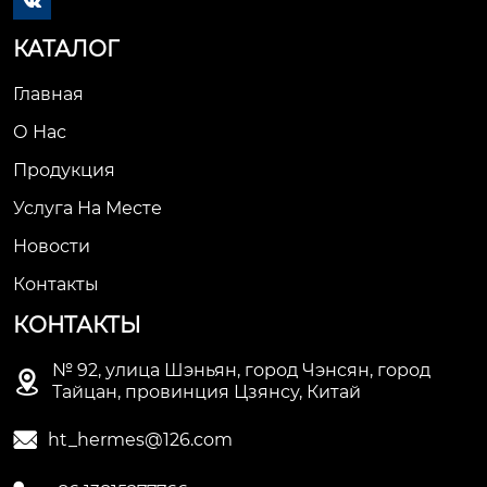

КАТАЛОГ
Главная
О Нас
Продукция
Услуга На Месте
Новости
Контакты
КОНТАКТЫ
№ 92, улица Шэньян, город Чэнсян, город

Тайцан, провинция Цзянсу, Китай

ht_hermes@126.com