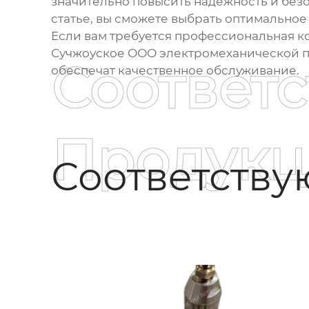
значительно повысить надежность и без
статье, вы сможете выбрать оптимально
Если вам требуется профессиональная к
Сучжоуское ООО электромеханической 
Соответ
обеспечат качественное обслуживание.
Продукц
Соответств