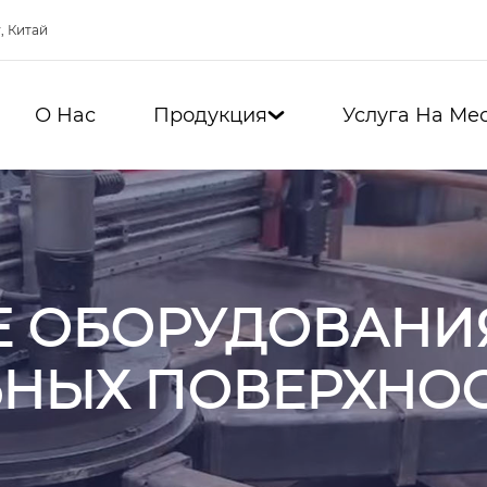
, Китай
О Нас
Продукция
Услуга На Ме

 ОБОРУДОВАНИ
НЫХ ПОВЕРХНО