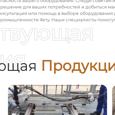
опасность вашего оборудования. Следуя советам 
е решение для ваших потребностей и добиться м
онсультация или помощь в выборе
оборудования 
промышленности Хету
. Наши специалисты помогу
ствующая
ия
ующая
Продукц