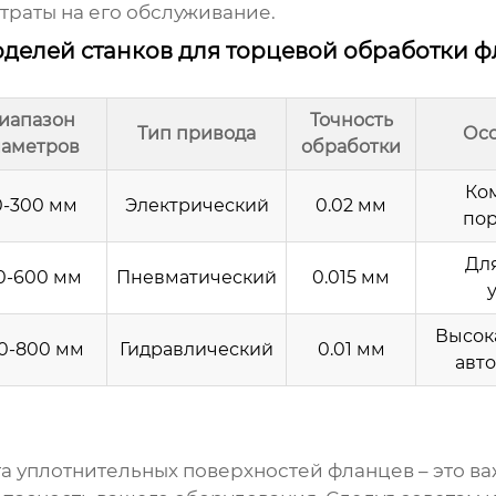
траты на его обслуживание.
делей станков для торцевой обработки 
иапазон
Точность
Тип привода
Ос
иаметров
обработки
Ко
0-300 мм
Электрический
0.02 мм
по
Дл
0-600 мм
Пневматический
0.015 мм
Высок
0-800 мм
Гидравлический
0.01 мм
авт
а уплотнительных поверхностей фланцев
– это в