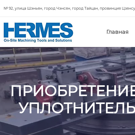
№ 92, улица Шэньян, город Чэнсян, город Тайцан, провинция Цзянсу
Главная
ПРИОБРЕТЕНИЕ
УПЛОТНИТЕЛЬ