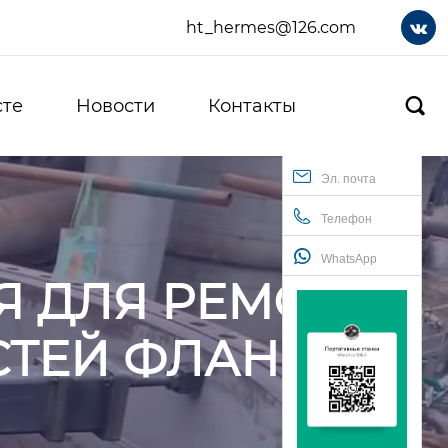
ht_hermes@126.com

сте
Новости
Контакты

Эл. почта
Телефон
WhatsApp
Я ДЛЯ РЕМОНТА
СТЕЙ ФЛАНЦЕВ