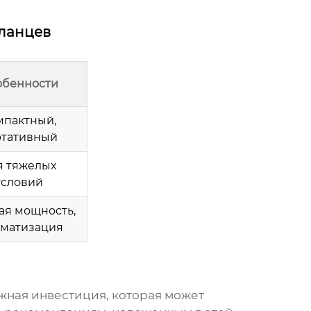
фланцев
обенности
мпактный,
ртативный
я тяжелых
условий
ая мощность,
оматизация
ажная инвестиция, которая может