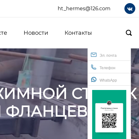
ht_hermes@126.com

сте
Новости
Контакты

Эл. почта
Телефон
WhatsApp
ЖИМНОЙ СТАНОК
И ФЛАНЦЕВ