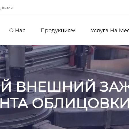
, Китай
О Нас
Продукция
Услуга На Ме

Й ВНЕШНИЙ ЗА
НТА ОБЛИЦОВК