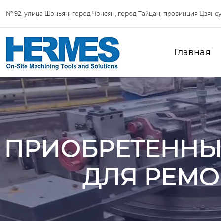
№ 92, улица Шэньян, город Чэнсян, город Тайцан, провинция Цзянсу
Главная
ПРИОБРЕТЕННЫ
ДЛЯ РЕМО