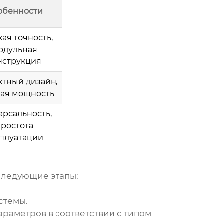
обенности
ая точность,
одульная
нструкция
тный дизайн,
ая мощность
ерсальность,
простота
плуатации
следующие этапы:
стемы.
араметров в соответствии с типом