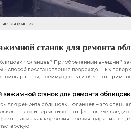
блицовки фланцев
жимной станок для ремонта об
облицовки фланцев?
Приобретенный внешний заж
ый способ восстановления поврежденных поверх
инципы работы, преимущества и области применен
й зажимной станок для ремонта облицов
ок для ремонта облицовки фланцев
– это специа
оскостности и герметичности фланцевых соедин
ефекты, такие как коррозия, эрозия, царапины и 
мастерскую.