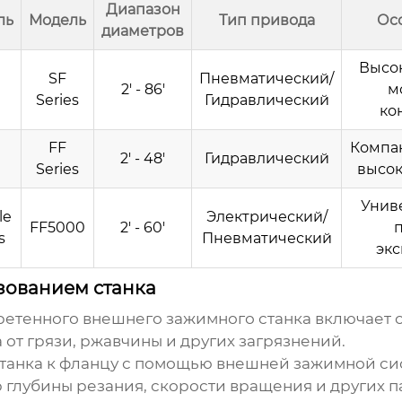
Диапазон
ль
Модель
Тип привода
Ос
диаметров
Высок
SF
Пневматический/
2' - 86'
м
Series
Гидравлический
ко
FF
Компак
2' - 48'
Гидравлический
Series
высок
Унив
le
Электрический/
FF5000
2' - 60'
s
Пневматический
экс
зованием станка
етенного внешнего зажимного станка
включает 
 от грязи, ржавчины и других загрязнений.
станка к фланцу с помощью внешней зажимной си
глубины резания, скорости вращения и других п