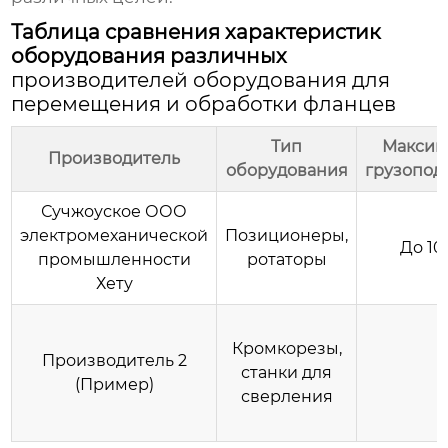
Таблица сравнения характеристик
оборудования различных
производителей оборудования для
перемещения и обработки фланцев
Тип
Максим
Производитель
оборудования
грузопод
Сучжоуское ООО
электромеханической
Позиционеры,
До 10
промышленности
ротаторы
Хету
Кромкорезы,
Производитель 2
станки для
-
(Пример)
сверления