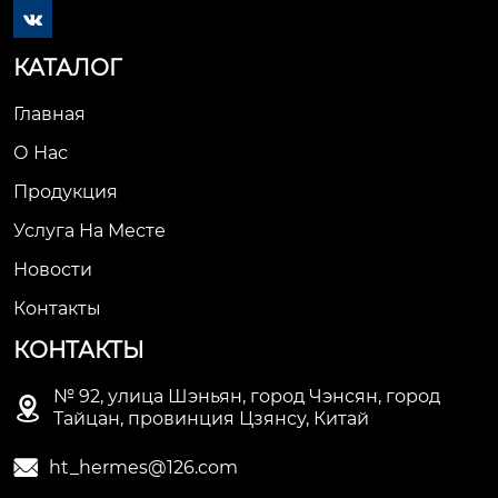

КАТАЛОГ
Главная
О Нас
Продукция
Услуга На Месте
Новости
Контакты
КОНТАКТЫ
№ 92, улица Шэньян, город Чэнсян, город

Тайцан, провинция Цзянсу, Китай

ht_hermes@126.com