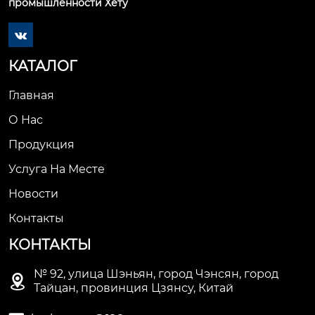
промышленности Хету

КАТАЛОГ
Главная
О Нас
Продукция
Услуга На Месте
Новости
Контакты
КОНТАКТЫ
№ 92, улица Шэньян, город Чэнсян, город

Тайцан, провинция Цзянсу, Китай