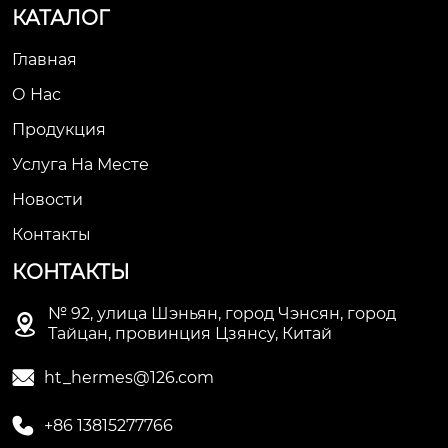
КАТАЛОГ
Главная
О Нас
Продукция
Услуга На Месте
Новости
Контакты
КОНТАКТЫ
№ 92, улица Шэньян, город Чэнсян, город

Тайцан, провинция Цзянсу, Китай

ht_hermes@126.com

+86 13815277766