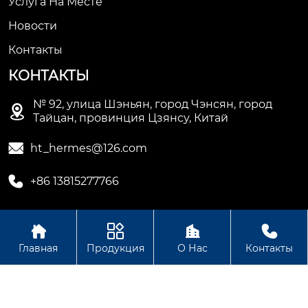
Услуга На Месте
Новости
Контакты
КОНТАКТЫ
№ 92, улица Шэньян, город Чэнсян, город

Тайцан, провинция Цзянсу, Китай

ht_hermes@126.com

+86 13815277766




Авторское право © Сучжоуское ООО
Главная
Продукция
О Нас
Контакты
электромеханической промышленности Хету