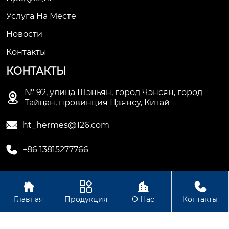
Услуга На Месте
Новости
Контакты
КОНТАКТЫ
№ 92, улица Шэньян, город Чэнсян, город

Тайцан, провинция Цзянсу, Китай

ht_hermes@126.com

+86 13815277766




Авторское право © Сучжоуское ООО
Главная
Продукция
О Нас
Контакты
электромеханической промышленности Хету