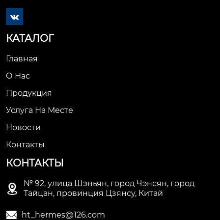

КАТАЛОГ
Главная
О Нас
Продукция
Услуга На Месте
Новости
Контакты
КОНТАКТЫ
№ 92, улица Шэньян, город Чэнсян, город

Тайцан, провинция Цзянсу, Китай

ht_hermes@126.com