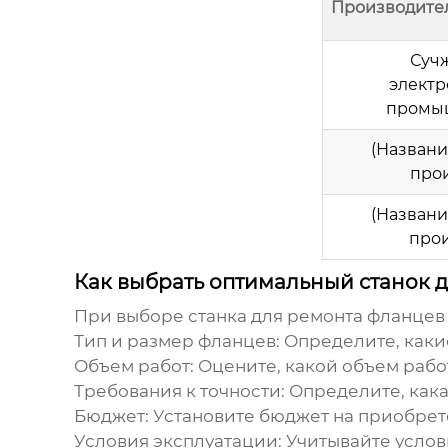
Производите
Суч
элект
промыш
(Назван
прои
(Назван
прои
Как выбрать оптимальный станок 
При выборе
станка для ремонта фланцев
Тип и размер фланцев:
Определите, каки
Объем работ:
Оцените, какой объем рабо
Требования к точности:
Определите, кака
Бюджет:
Установите бюджет на приобрет
Условия эксплуатации:
Учитывайте услови