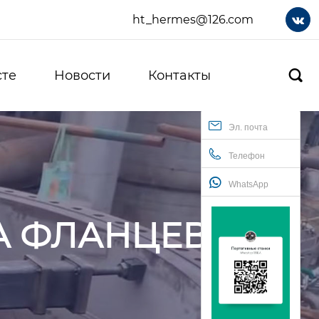
ht_hermes@126.com

сте
Новости
Контакты

Эл. почта
Телефон
WhatsApp
А ФЛАНЦЕВ