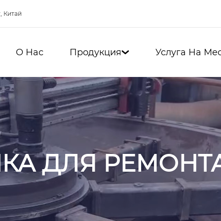
, Китай
О Нас
Продукция
Услуга На Ме

НКА ДЛЯ РЕМОНТ