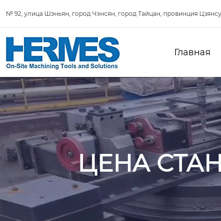
№ 92, улица Шэньян, город Чэнсян, город Тайцан, провинция Цзянсу
Главная
ЦЕНА СТА