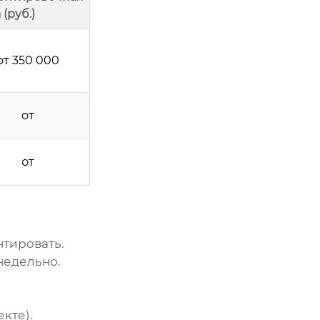
 (руб.)
от 350 000
от
от
тировать.
недельно.
кте).