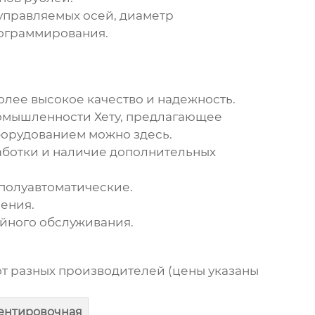
 управляемых осей, диаметр
ограммирования.
олее высокое качество и надежность.
омышленности Хету, предлагающее
 оборудованием можно
здесь
.
аботки и наличие дополнительных
 полуавтоматические.
ения.
ийного обслуживания.
от разных производителей (цены указаны
ентировочная