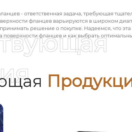
фланцев
- ответственная задача, требующая тщате
оверхности фланцев
варьируются в широком диапа
ринимать решение о покупке. Надеемся, что эта с
ствующая
та поверхности фланцев
и как выбрать оптимальны
ия
ующая
Продукц