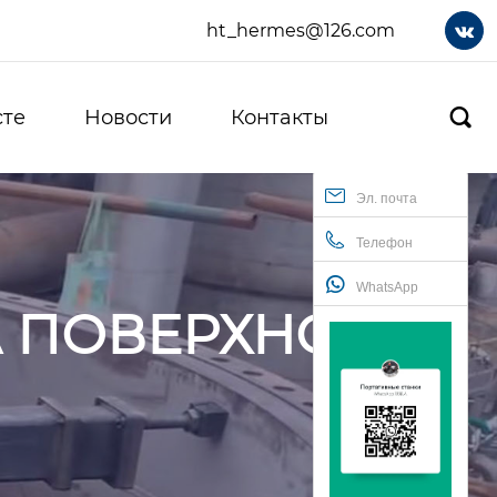
ht_hermes@126.com

сте
Новости
Контакты

Эл. почта
Телефон
WhatsApp
А ПОВЕРХНОСТИ