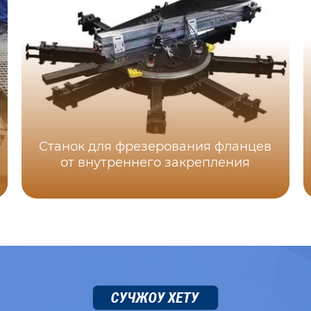
Станок для фрезерования фланцев
от внутреннего закрепления