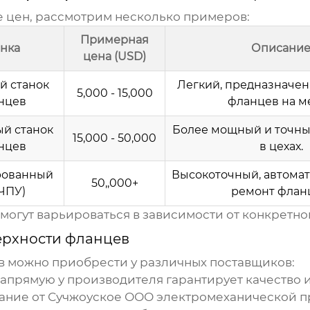
е цен, рассмотрим несколько примеров:
Примерная
анка
Описани
цена (USD)
й станок
Легкий, предназначен
5,000 - 15,000
нцев
фланцев на ме
й станок
Более мощный и точны
15,000 - 50,000
нцев
в цехах.
рованный
Высокоточный, автома
50,,000+
(ЧПУ)
ремонт флан
могут варьироваться в зависимости от конкретно
ерхности фланцев
в
можно приобрести у различных поставщиков:
 напрямую у производителя гарантирует качество
ание от
Сучжоуское ООО электромеханической п