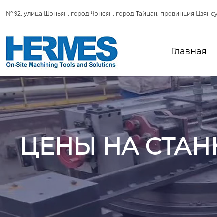
№ 92, улица Шэньян, город Чэнсян, город Тайцан, провинция Цзянсу
Главная
ЦЕНЫ НА СТАН