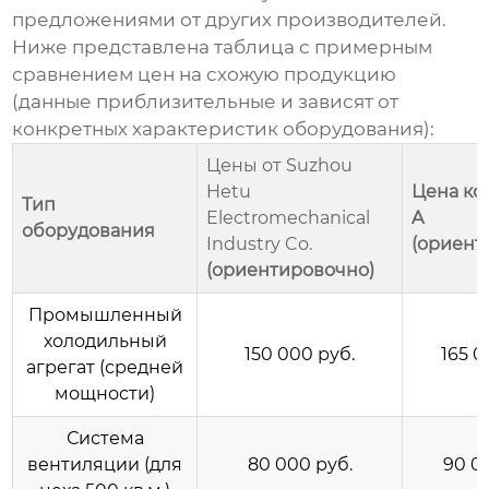
предложениями от других производителей.
Ниже представлена таблица с примерным
сравнением цен на схожую продукцию
(данные приблизительные и зависят от
конкретных характеристик оборудования):
Цены от Suzhou
Hetu
Цена ко
Тип
Electromechanical
A
оборудования
Industry Co.
(ориент
(ориентировочно)
Промышленный
холодильный
150 000 руб.
165 0
агрегат (средней
мощности)
Система
вентиляции (для
80 000 руб.
90 0