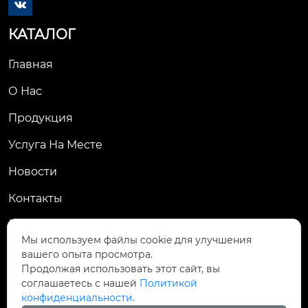

КАТАЛОГ
Главная
О Нас
Продукция
Услуга На Месте
Новости
Контакты
КОНТАКТЫ
Мы используем файлы cookie для улучшения
вашего опыта просмотра.
№ 92, улица Шэньян, город Чэнсян, город

Продолжая использовать этот сайт, вы
Тайцан, провинция Цзянсу, Китай
соглашаетесь с нашей
Политикой
конфиденциальности.

ht_hermes@126.com