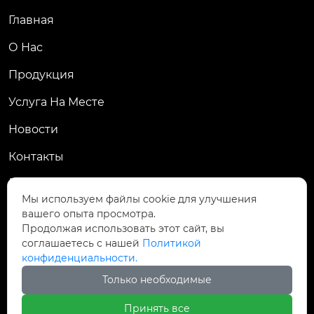
Главная
О Нас
Продукция
Услуга На Месте
Новости
Контакты
КОНТАКТЫ
Мы используем файлы cookie для улучшения
вашего опыта просмотра.
№ 92, улица Шэньян, город Чэнсян, город

Продолжая использовать этот сайт, вы
Тайцан, провинция Цзянсу, Китай
соглашаетесь с нашей
Политикой
конфиденциальности.

ht_hermes@126.com
Только необходимые

+86 13815277766
Принять все