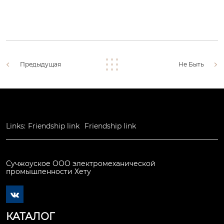
Предыдущая
Не Быть
Links:
Friendship link
Friendship link
Сучжоуское ООО электромеханической
промышленности Хету

КАТАЛОГ