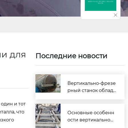
ии для
Последние новости
Вертикально-фрезе
рный станок облада
ет следующими осо
один и тот
бенностями
талла, что
Основные особенн
изкого
ости вертикальной
фрезерной машин