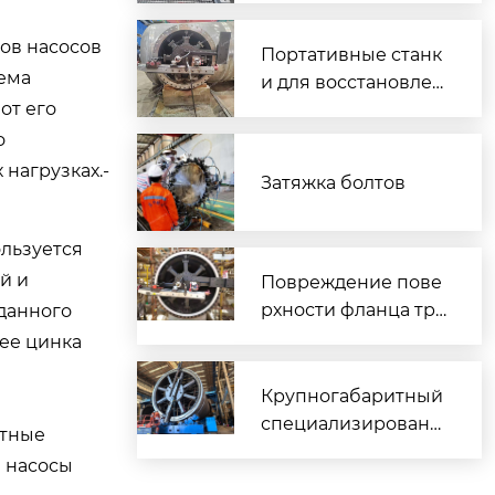
ы
ов насосов
Портативные станк
тема
и для восстановлен
от его
ия поверхностей ф
ланцев на месте экс
о
плуатации
нагрузках.-
Затяжка болтов
льзуется
й и
Повреждение пове
рхности фланца тре
данного
бует срочной обраб
ее цинка
отки?
Крупногабаритный
специализированн
стные
ый фрезерный стан
е насосы
ок для восстановле