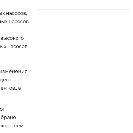
ния круговой напра
вляющей (кольцево
х насосов,
го рельса) фланца п
ых насосов.
лавучего крана.
 высокого
ых насосов
 изменения
щего
нтов., а
от
ыбрано
в хорошем