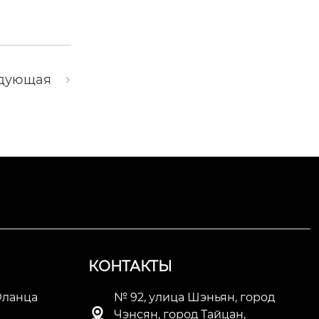
дующая
КОНТАКТЫ
Фланца
№ 92, улица Шэньян, город

Чэнсян, город Тайцан,