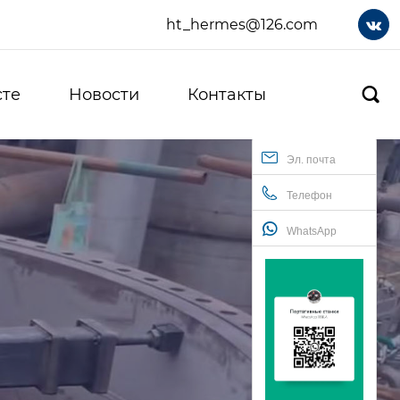
ht_hermes@126.com

сте
Новости
Контакты

Эл. почта
Телефон
WhatsApp