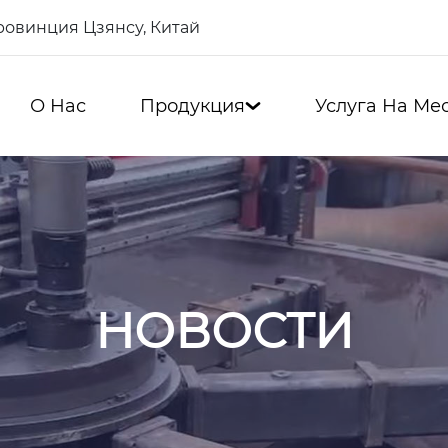
провинция Цзянсу, Китай
О Нас
Продукция
Услуга На Ме

НОВОСТИ