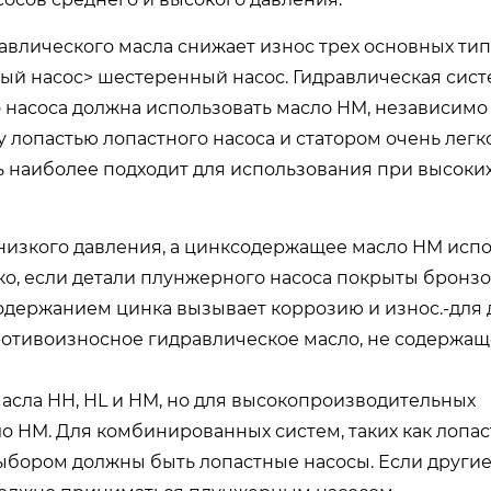
авлического масла снижает износ трех основных тип
ный насос> шестеренный насос. Гидравлическая сис
 насоса должна использовать масло HM, независимо 
 лопастью лопастного насоса и статором очень легк
ь наиболее подходит для использования при высоких 
низкого давления, а цинксодержащее масло HM испо
ко, если детали плунжерного насоса покрыты бронзо
одержанием цинка вызывает коррозию и износ.-для 
ротивоизносное гидравлическое масло, не содержащ
асла HH, HL и HM, но для высокопроизводительных
о HM. Для комбинированных систем, таких как лопа
ыбором должны быть лопастные насосы. Если други