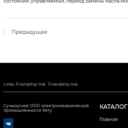
состоянии. управляемый, период замены масла мо
Предыдущая
Links:
Friendship link
Friendship link
Сучжоуское ООО электромеханической
КАТАЛОГ
промышленности Хету
Главная
