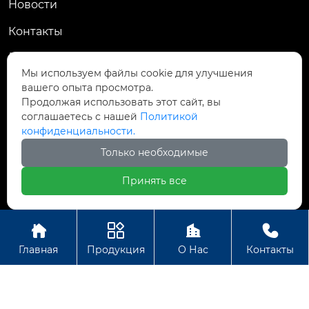
Новости
Контакты
КОНТАКТЫ
Мы используем файлы cookie для улучшения
вашего опыта просмотра.
№ 92, улица Шэньян, город Чэнсян, город

Продолжая использовать этот сайт, вы
Тайцан, провинция Цзянсу, Китай
соглашаетесь с нашей
Политикой
конфиденциальности.

ht_hermes@126.com
Только необходимые

+86 13815277766
Принять все




Авторское право © Сучжоуское ООО
Главная
Продукция
О Нас
Контакты
электромеханической промышленности Хету