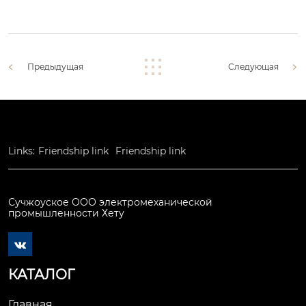
Предыдущая
Следующая
Links:
Friendship link
Friendship link
Сучжоуское ООО электромеханической
промышленности Хету

КАТАЛОГ
Главная