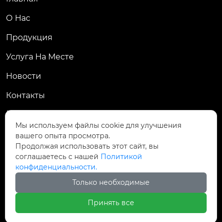
О Нас
Продукция
Услуга На Месте
Новости
Контакты
КОНТАКТЫ
Мы используем файлы cookie для улучшения
вашего опыта просмотра.
№ 92, улица Шэньян, город Чэнсян, город

Продолжая использовать этот сайт, вы
Тайцан, провинция Цзянсу, Китай
соглашаетесь с нашей
Политикой
конфиденциальности.

ht_hermes@126.com
Только необходимые

+86 13815277766
Принять все