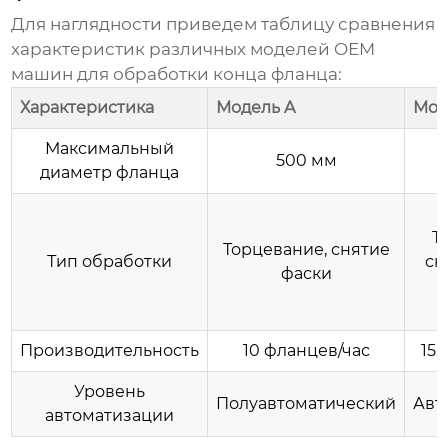
Для наглядности приведем таблицу сравнения
характеристик различных моделей
OEM
машин для обработки конца фланца
:
Характеристика
Модель A
Мод
Максимальный
500 мм
диаметр фланца
Т
Торцевание, снятие
Тип обработки
сн
фаски
с
Производительность
10 фланцев/час
15 
Уровень
Полуавтоматический
Авт
автоматизации