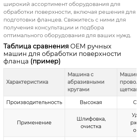
широкий ассортимент оборудования для
обработки поверхности, включая решения для
подготовки фланцев. Свяжитесь с ними для
получения консультации и подбора
оптимального оборудования для ваших нужд.
Таблица сравнения
OEM ручных
машин для обработки поверхности
фланца
(пример)
Машина с
Машина
Характеристика
абразивными
прово
кругами
щеткам
Производительность
Высокая
Ср
Уд
Шлифовка,
Применение
ржа
очистка
ок