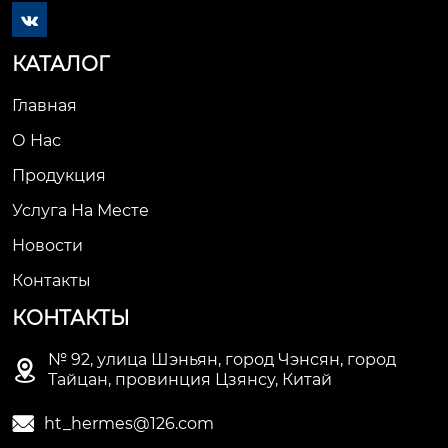

КАТАЛОГ
Главная
О Нас
Продукция
Услуга На Месте
Новости
Контакты
КОНТАКТЫ
№ 92, улица Шэньян, город Чэнсян, город

Тайцан, провинция Цзянсу, Китай

ht_hermes@126.com