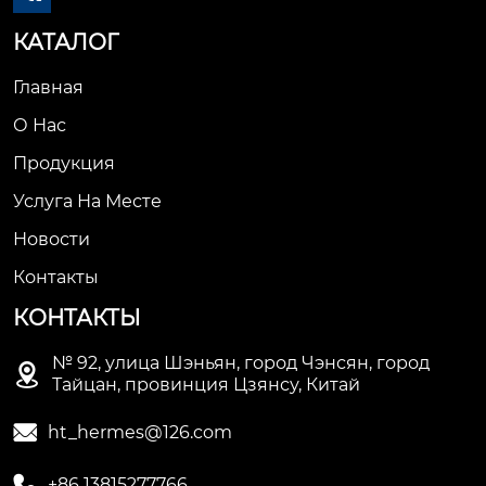
КАТАЛОГ
Главная
О Нас
Продукция
Услуга На Месте
Новости
Контакты
КОНТАКТЫ
№ 92, улица Шэньян, город Чэнсян, город

Тайцан, провинция Цзянсу, Китай

ht_hermes@126.com

+86 13815277766