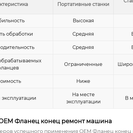
Ста
ктеристика
Портативные станки
бильность
Высокая
ть обработки
Средняя
одительность
Средняя
обрабатываемых
Ограниченные
Широк
фланцев
тоимость
Ниже
На месте
 эксплуатации
В 
эксплуатации
OEM Фланец конец ремонт машина
меров успешного применения
OEM Фланец конец