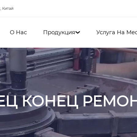
, Китай
О Нас
Продукция
Услуга На Ме

ЕЦ КОНЕЦ РЕМО