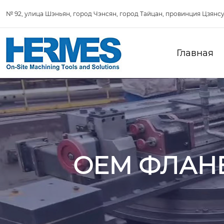
№ 92, улица Шэньян, город Чэнсян, город Тайцан, провинция Цзянсу
Главная
OEM ФЛАН