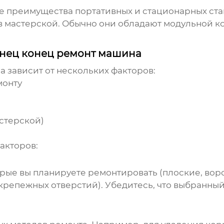
 преимущества портативных и стационарных стан
 в мастерской. Обычно они обладают модульной 
нец конец ремонт машина
на
зависит от нескольких факторов:
монту
астерской)
акторов:
ые вы планируете ремонтировать (плоские, воротн
крепежных отверстий). Убедитесь, что выбранны