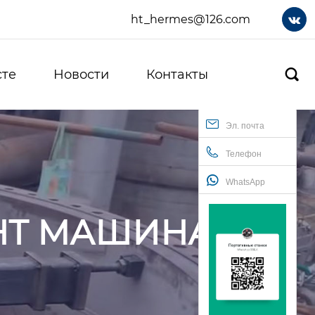
ht_hermes@126.com

сте
Новости
Контакты

Эл. почта
Телефон
WhatsApp
НТ МАШИНА