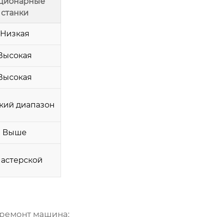
ционарные
станки
Низкая
Высокая
Высокая
ий диапазон
Выше
мастерской
 ремонт машина
: