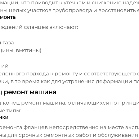
ации, что приводит к утечкам и снижению надеж
ы целых участков трубопровода и восстановить 
емонта
еждений фланцев включают:
 газа
щины, вмятины)
тий
ленного подхода к ремонту и соответствующего 
и, в то время как для устранения деформации п
ц ремонт машина
 конец ремонт машина
, отличающихся по принци
е типы:
нки
ремонта фланцев непосредственно на месте эксп
ны для срочных ремонтных работ и обслуживания 