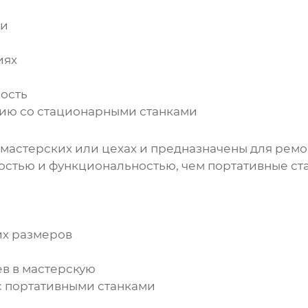
ки
иях
ость
нию со стационарными станками
 мастерских или цехах и предназначены для ремо
стью и функциональностью, чем портативные ста
й
их размеров
в в мастерскую
с портативными станками