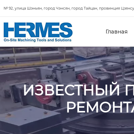
№ 92, улица Шэньян, город Чэнсян, город Тайцан, провинция Цзянсу
Главная
ИЗВЕСТНЫЙ 
РЕМОНТ