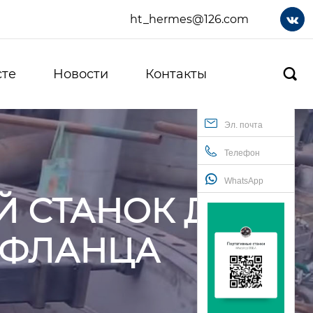
ht_hermes@126.com

сте
Новости
Контакты

Эл. почта
Телефон
WhatsApp
 СТАНОК ДЛЯ
 ФЛАНЦА