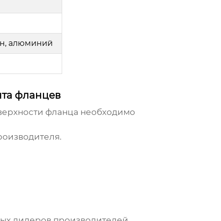
ун, алюминий
нта фланцев
верхности фланца
необходимо
роизводителя.
ых дилеров производителей,