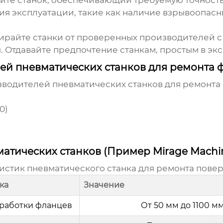
те станок, обеспечивающий требуемую точность 
ия эксплуатации, такие как наличие взрывоопасн
райте станки от проверенных производителей с
.
Отдавайте предпочтение станкам, простым в эк
й пневматических станков для ремонта 
изводителей
пневматических станков для ремонта
0)
атических станков (Пример Mirage Machin
ристик
пневматического станка для ремонта пове
ка
Значение
работки фланцев
От 50 мм до 1100 м