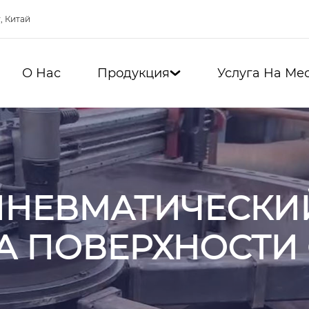
, Китай
О Нас
Продукция
Услуга На Ме

ПНЕВМАТИЧЕСКИЙ
А ПОВЕРХНОСТИ