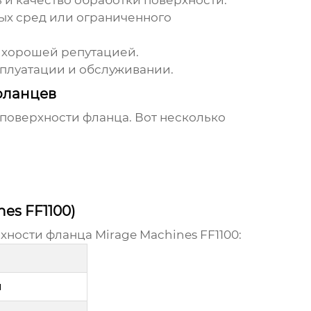
и качество обработки поверхности.
ых сред или ограниченного
 хорошей репутацией.
сплуатации и обслуживании.
фланцев
 поверхности фланца
. Вот несколько
es FF1100)
рхности фланца
Mirage Machines FF1100:
м