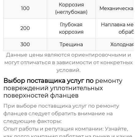
Коррозия
100
Механическая
(неглубокая)
Глубокая
Наплавка мета
200
коррозия
обрабо
300
Трещина
Холодная 
Данные цены являются ориентировочными и
могут отличаться в зависимости от конкретных
условий.
Выбор поставщика услуг по
ремонту
повреждений уплотнительных
поверхностей фланцев
При выборе поставщика услуг по ремонту
фланцев следует обратить внимание на
следующие факторы:
Опыт работы и репутация компании:
Узнайте,
как долго компания работает на рынке и какие